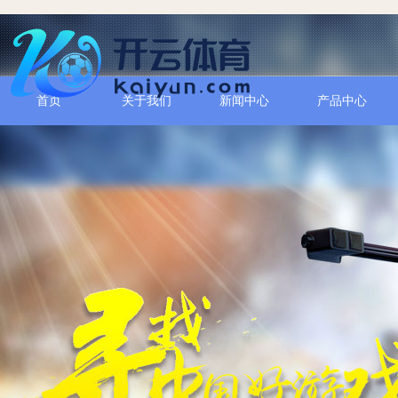
首页
关于我们
新闻中心
产品中心